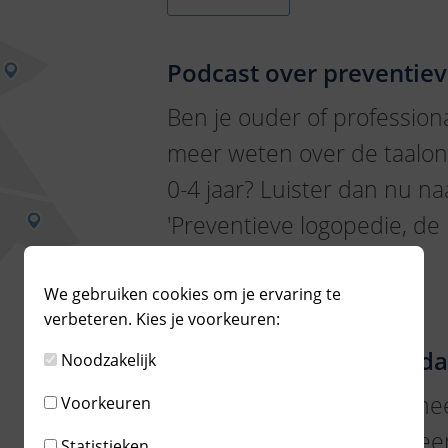
Podcast over preventiev
Ben je ouder of professiona
meer weten over de taalon
0-4 jaar? Luister dan nu n
'Preventieve logopedie, de 
MEER LEZEN
We gebruiken cookies om je ervaring te
verbeteren. Kies je voorkeuren:
Minder baby's op IC's da
Noodzakelijk
De afgelopen maanden hee
Voorkeuren
driekwart van de baby’s ee
Statistieken