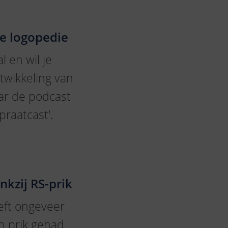
e logopedie
l en wil je
twikkeling van
aar de podcast
praatcast'.
nkzij RS-prik
ft ongeveer
n prik gehad