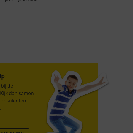
lp
bij de
 Kijk dan samen
consulenten
.