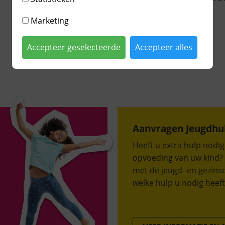
tegen het RS-virus.
Marketing
MEER LEZEN
Accepteer geselecteerde
Accepteer alles
Aanvragen Jeugdhu
Heeft u extra hulp nodig 
opvoeding van uw kind?
met de jeugd- en gezins
welke hulp u nodig heeft