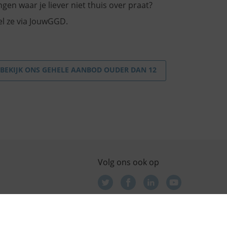
ngen waar je liever niet thuis over praat?
el ze via JouwGGD.
BEKIJK ONS GEHELE AANBOD OUDER DAN 12
Volg ons ook op
e is onderdeel van GGD Flevoland