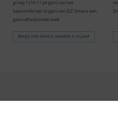
groep 7 (10-11 jarigen) van het
di
basisonderwijs krijgen van JGZ Almere een
St
gezondheidsonderzoek.
BEKIJK ONS GEHELE AANBOD 4-12 JAAR
Disclaimer
Privacy
Colofon
Een klacht?
JGZ Almer