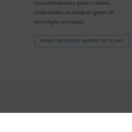
consultatiebureau geven u advies,
onderzoeken uw kindje en geven de
benodigde vaccinaties.
BEKIJK ONS GEHELE AANBOD TOT 4 JAAR
© 2026 JGZ Almere
Werken bij JGZ Almere