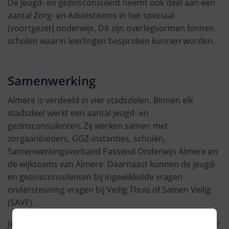
De jeugd- en gezinsconsulent neemt ook deel aan een
aantal Zorg- en Adviesteams in het speciaal
(voortgezet) onderwijs. Dit zijn overlegvormen binnen
scholen waarin leerlingen besproken kunnen worden.
Samenwerking
Almere is verdeeld in vier stadsdelen. Binnen elk
stadsdeel werkt een aantal jeugd- en
gezinsconsulenten. Zij werken samen met
zorgaanbieders, GGZ-instanties, scholen,
Samenwerkingsverband Passend Onderwijs Almere en
de wijkteams van Almere. Daarnaast kunnen de jeugd-
en gezinsconsulenten bij ingewikkelde vragen
ondersteuning vragen bij Veilig Thuis of Samen Veilig
(SAVE).
Je kunt een jeugd- en gezinsconsulent inschakelen door