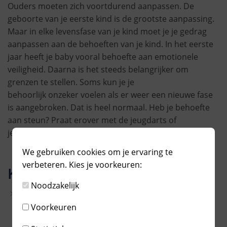
Ouders moeten zich voortdurend aanpassen. De
geboorte van je eerste kind is de grootste aanpassing.
Maar in elke levensfase van je kind moet je je gedrag
aanpassen aan de behoeften van je kind. In het eerste
jaar heeft je baby vooral behoefte aan emotionele
veiligheid. Daarna is het steeds belangrijker om
grenzen te stellen. Soms kun je je
behoorlijk onzeker voelen als er weer een nieuwe fase
is aangebroken. Dat is heel normaal. Heb je behoefte
aan steun? Praat erover met de jeugdarts of
jeugdverpleegkundige van de Jeugdgezondheidszorg.
We gebruiken cookies om je ervaring te
verbeteren. Kies je voorkeuren:
Kijk ook eens bij:
Noodzakelijk
Positiefopvoeden.nl
- informatie over hoe je de
basisprincipes van het positief opvoeden kunt
Voorkeuren
toepassen.