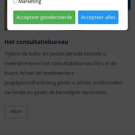
Marketing
Accepteer geselecteerde
Accepteer alles
Het consultatiebureau
Tijdens de baby- en peuterperiode bezoekt u
meerdere keren het consultatiebureau bij u in de
buurt. Artsen en medewerkers
jeugdgezondheidszorg geven u advies, onderzoeken
uw kindje en geven de benodigde vaccinaties.
MEER