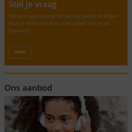
Stel je vraag
Heb je vragen over je lichaam, je gevoel of dingen
waar je liever niet thuis over praat? Stel ze via
JouwGGD.
MEER
Ons aanbod