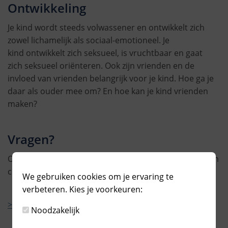
Ontwikkeling
Je kind wordt steeds volwassener en ontwikkelt zich
zowel lichamelijk als sociaal-emotioneel. Je
kind ontwikkelt zich seksueel, is vruchtbaar en gaat
zich seksueel oriënteren. Ook zijn vrienden en de
invloed van vrienden belangrijk voor je kind. Hoe ga je
daar als ouder mee om? En hoe kan je kind vrienden
maken?
Vragen?
Onze medewerkers helpen u graag. Kom langs of neem
contact op via 088 002 99 90.
We gebruiken cookies om je ervaring te
verbeteren. Kies je voorkeuren:
> Bekijk hier alle locaties
Noodzakelijk