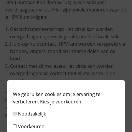
HPV (Humaan Papillomavirus) is een seksueel
overdraagbaar virus. Hier zijn enkele manieren waarop
je HPV kunt krijgen:
Geslachtsgemeenschap: Het virus kan worden
overgedragen tijdens vaginale, anale of orale seks.
Huid-op-huidcontact: HPV kan worden verspreid via
handen, vingers, mond en intieme delen van de
huid.
Contact met slijmvliezen: Het virus kan worden
overgedragen via contact met slijmvliezen in de
mond, vagina of anus.
Hoewel condooms het risico op het krijgen van HPV
We gebruiken cookies om je ervaring te
verminderen, bieden ze geen volledige bescherming,
verbeteren. Kies je voorkeuren:
omdat HPV ook via handen, vingers en mond kan
Noodzakelijk
worden verspreid. Bijvoorbeeld door orale seks.
Voorkeuren