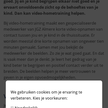
goed. Jij en je kind begrijpen elkaar niet goed en je
ervaart onvoldoende zicht op de behoeftes van je
kind. Dan kan video-hometraining helpen.
Bij video-hometraining maakt een gespecialiseerde
medewerker van JGZ Almere korte video-opnamen van
contact tussen jou en je kind in de thuissituatie. Er
worden meestal drie korte opnamen van ongeveer tien
minuten gemaakt. Samen met jou bekijkt de
medewerker de beelden. Zo zie je wat goed gaat. En dat
is vaak meer dan je denkt. Je leert het gedrag van je
kind beter te begrijpen en positief contact verder uit te
breiden. De beelden helpen je meer vertrouwen te
geven in je eigen opvoedmogelijkheden.
We gebruiken cookies om je ervaring te
Voor wie?
verbeteren. Kies je voorkeuren:
Je kunt als ouder video-hometraining aanvragen in