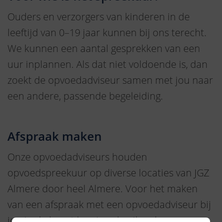
Ouders en verzorgers van kinderen in de
leeftijd van 0–19 jaar kunnen bij ons terecht.
We kunnen een aantal gesprekken van een
uur inplannen. Als dat niet voldoende is, dan
zoekt de opvoedadviseur samen met jou naar
een andere, passende begeleiding.
Afspraak maken
Onze opvoedadviseurs houden
opvoedspreekuur op diverse locaties van JGZ
Almere door heel Almere. Voor het maken
van een afspraak met een opvoedadviseur bij
jou in de buurt kun je gebruikmaken van