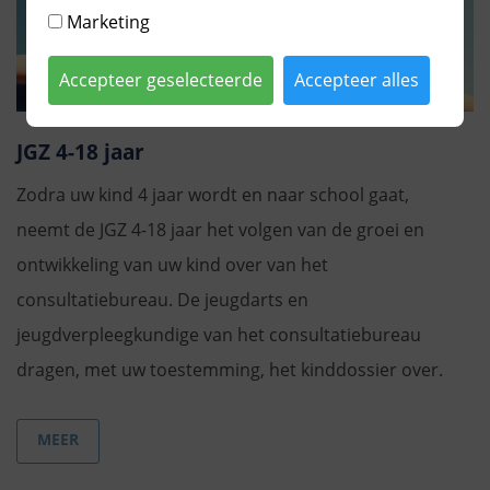
Marketing
Accepteer geselecteerde
Accepteer alles
JGZ 4-18 jaar
Zodra uw kind 4 jaar wordt en naar school gaat,
neemt de JGZ 4-18 jaar het volgen van de groei en
ontwikkeling van uw kind over van het
consultatiebureau. De jeugdarts en
jeugdverpleegkundige van het consultatiebureau
dragen, met uw toestemming, het kinddossier over.
MEER