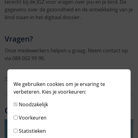
terecht bij de JGZ voor vragen over jou en je kind. De
gegevens over de gezondheid en de ontwikkeling van je
kind staan in het digitaal dossier.
Vragen?
Onze medewerkers helpen u graag. Neem contact op
via 088 002 99 90.
> Bekijk hier alle locaties
We gebruiken cookies om je ervaring te
verbeteren. Kies je voorkeuren:
Noodzakelijk
Ons aanbod
Voorkeuren
Statistieken