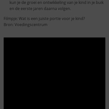
kun je de groei en ontwikkeling van je kind in je buik
en de eerste jaren daarna volgen.
Filmpje: Wat is een juiste portie voor je kind?
Bron: Voedingscentrum