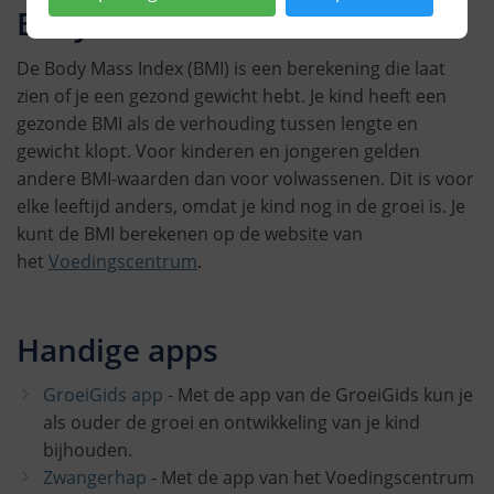
Body Mass Index
De Body Mass Index (BMI) is een berekening die laat
zien of je een gezond gewicht hebt. Je kind heeft een
gezonde BMI als de verhouding tussen lengte en
gewicht klopt. Voor kinderen en jongeren gelden
andere BMI-waarden dan voor volwassenen. Dit is voor
elke leeftijd anders, omdat je kind nog in de groei is. Je
kunt de BMI berekenen op de website van
het
Voedingscentrum
.
Handige apps
GroeiGids app
- Met de app van de GroeiGids kun je
als ouder de groei en ontwikkeling van je kind
bijhouden.
Zwangerhap
- Met de app van het Voedingscentrum