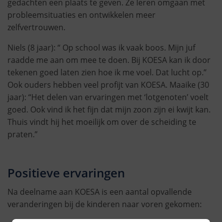
gedachten een plaats te geven. Ze leren omgaan met
probleemsituaties en ontwikkelen meer
zelfvertrouwen.
Niels (8 jaar): “ Op school was ik vaak boos. Mijn juf
raadde me aan om mee te doen. Bij KOESA kan ik door
tekenen goed laten zien hoe ik me voel. Dat lucht op.”
Ook ouders hebben veel profijt van KOESA. Maaike (30
jaar): “Het delen van ervaringen met ‘lotgenoten’ voelt
goed. Ook vind ik het fijn dat mijn zoon zijn ei kwijt kan.
Thuis vindt hij het moeilijk om over de scheiding te
praten.”
Positieve ervaringen
Na deelname aan KOESA is een aantal opvallende
veranderingen bij de kinderen naar voren gekomen: