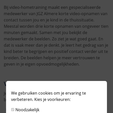
Bij video-hometraining maakt een gespecialiseerde
medewerker van JGZ Almere korte video-opnamen van
contact tussen jou en je kind in de thuissituatie.
Meestal worden drie korte opnamen van ongeveer tien
minuten gemaakt. Samen met jou bekijkt de
medewerker de beelden. Zo ziet je wat goed gaat. En
dat is vaak meer dan je denkt. Je leert het gedrag van je
kind beter te begrijpen en positief contact verder uit te
breiden. De beelden helpen je meer vertrouwen te
geven in je eigen opvoedmogelijkheden.
Voor wie?
We gebruiken cookies om je ervaring te
Je kunt als ouder video-hometraining aanvragen in
verbeteren. Kies je voorkeuren:
bijvoorbeeld de volgende situaties:
Noodzakelijk
je kind heeft moeite om naar je te luisteren;