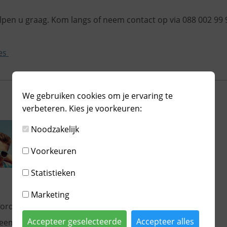
en u graag. Kom langs of neem contact op via 088 002 99 
ies
We gebruiken cookies om je ervaring te
verbeteren. Kies je voorkeuren:
Noodzakelijk
Voorkeuren
Statistieken
Marketing
wordt
Accepteer geselecteerde
Accepteer alles
neemt