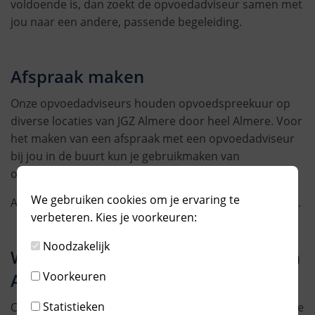
voldoende is, dan zoekt de opvoedadviseur samen met
jou naar een andere, passende begeleiding.
Afspraak maken
Onze opvoedadviseurs houden opvoedspreekuur op
diverse locaties van JGZ Almere door heel Almere. Voor
het maken van een afspraak met een opvoedadviseur
bij jou in de buurt kun je gebruikmaken van
onderstaand contactformulier.
We gebruiken cookies om je ervaring te
Aan het opvoedspreekuur zijn geen kosten verbonden.
verbeteren. Kies je voorkeuren:
Noodzakelijk
Waar vind je de opvoedadviseurs in
Almere?
Voorkeuren
Statistieken
Opvoedadviseurs houden opvoedspreekuur op diverse