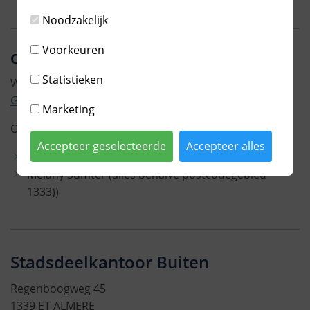
Noodzakelijk
Voorkeuren
Opvoedadviseurs Almere Buiten
Statistieken
Wil je contact met de opvoedadviseur in jouw buurt?
Gebruik dan dit formulier
.
Marketing
Opvoedadviseurs voor Almere Buiten:
Accepteer geselecteerde
Accepteer alles
Moana Pauel (postcodegebied 1333)
Melany Sumter (alles behalve postcodegebied
1333))
Stadsdeelkantoor Buiten
Regenboogweg 45
1339 ET ALMERE