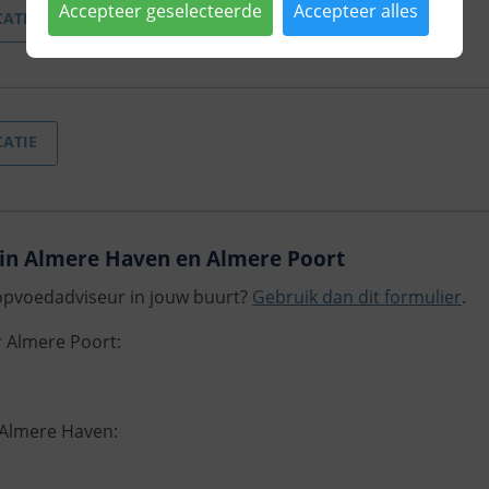
Accepteer geselecteerde
Accepteer alles
CATIE
CATIE
in Almere Haven en Almere Poort
 opvoedadviseur in jouw buurt?
Gebruik dan dit formulier
.
 Almere Poort:
Almere Haven: