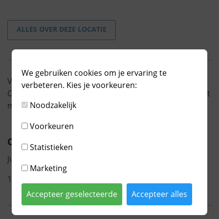
ALLES OVER DEZE LOCATIE
We gebruiken cookies om je ervaring te
Voor inwoners van Almere Hout, Nobelhorst en
verbeteren. Kies je voorkeuren:
Oosterwold is het consultatiebureau in Castrovalva het
Noodzakelijk
meest in de buurt.
Voorkeuren
Consultatiebureau 0-4 jaar Castrovalva
Statistieken
Juan Grisstraat 50
Marketing
1328 SV ALMERE
Accepteer geselecteerde
Accepteer alles