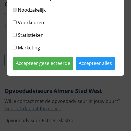
Consultatiebureau 0-4 jaar De Spil
Noodzakelijk
’s Hertogenboschplein 1
Voorkeuren
1324 WB ALMERE
Statistieken
Marketing
ALLES OVER DEZE LOCATIE
Accepteer geselecteerde
Accepteer alles
Opvoedadviseurs Almere Stad West
Wil je contact met de opvoedadviseur in jouw buurt?
Gebruik dan dit formulier
.
Opvoedadviseur Esther Glastra: