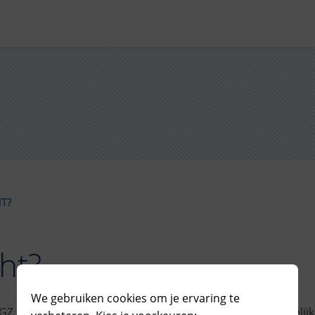
T?
ht?
We gebruiken cookies om je ervaring te
Z Almere streven ernaar jou en jouw kind de best mogelijk