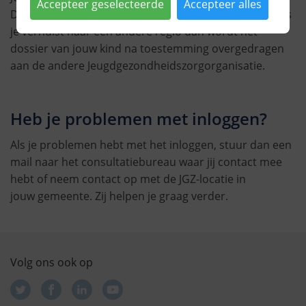
Accepteer geselecteerde
Accepteer alles
Daarna moet het kind officieel toestemming geven. Als
je verhuist naar een andere regio dan wordt het
dossier van jouw kind na toestemming overgedragen
aan de andere Jeugdgezondheidszorgorganisatie.
Heb je problemen met inloggen?
Als je problemen hebt met het inloggen, stuur dan een
mail naar het consultatiebureau waar jij contact mee
hebt of neem contact op met de JGZ-locatie in
jouw gemeente. Zij helpen je graag verder.
Volg ons ook op