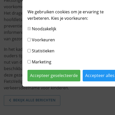
Fietsongevallen behoren nog steeds tot de meest
voorkomende oorzaken van letsel bij jonge kinderen.
We gebruiken cookies om je ervaring te
Het dragen van een fietshelm kan het risico op ernstig
verbeteren. Kies je voorkeuren:
hoofdletsel aanzienlijk verkleinen. Vanuit haar
preventieve rol hecht JGZ Almere grote waarde aan het
Noodzakelijk
informeren en ondersteunen van ouders bij het maken
van gezonde en veilige keuzes.
Voorkeuren
In het kader van deze samenwerking zal JGZ Almere
Statistieken
ouders tijdens contactmomenten informeren over het
Marketing
nut van de fietshelm en aanvullende informatie
beschikbaar stellen via haar communicatiekanalen. Met
deze gezamenlijke inzet hopen JGZ Almere en
Accepteer geselecteerde
Accepteer alles
FietsVeiligNL bij te dragen aan een veiligere
verkeersdeelname voor kinderen.
BEKIJK ALLE BERICHTEN