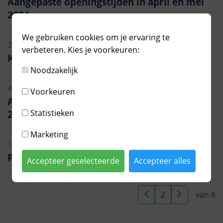
Aangepaste openingstijden in april en mei
2024
We gebruiken cookies om je ervaring te
26 oktober 2023
verbeteren. Kies je voorkeuren:
Klantportaal JGZ Almere
Noodzakelijk
4 april 2023
Voorkeuren
Aangepaste openingstijden in april en mei
Statistieken
2023
Marketing
1 februari 2023
Puberlessen
Accepteer geselecteerde
Accepteer alles
2
(current)
van 8