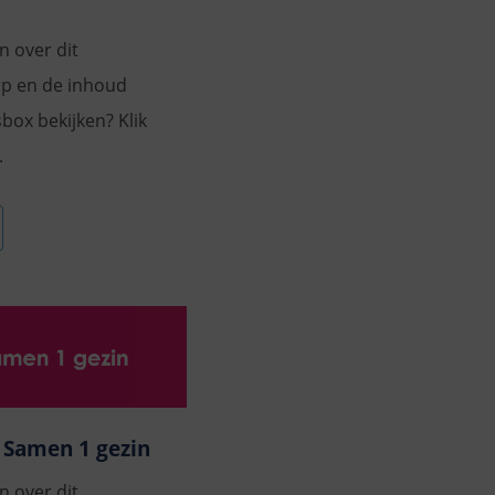
n over dit
p en de inhoud
sbox bekijken? Klik
.
 Samen 1 gezin
n over dit