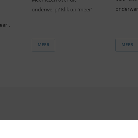
onderwerp
onderwerp? Klik op 'meer'.
eer'.
MEER
MEER
Disclaimer
Privacy
Colofon
Een klacht?
JGZ Almer