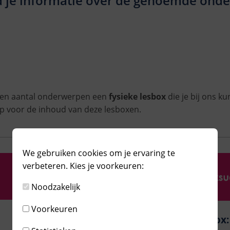
d je informatie over de genoemde ond
een aantal onderwerpen een
fysieke lesbox
die je bij ons kun
p voor de inhoud van deze lesboxen.
We gebruiken cookies om je ervaring te
verbeteren. Kies je voorkeuren:
Noodzakelijk
Voorkeuren
Lesbox: Rouw en
Lesbox: