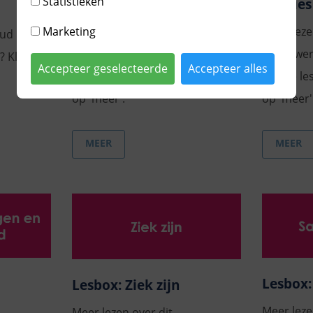
Statistieken
verdriet
relaties
Marketing
Meer lezen over dit
Meer leze
oud
onderwerp en de inhoud
onderwer
? Klik
Accepteer geselecteerde
Accepteer alles
van de lesbox bekijken? Klik
van de le
op 'meer'.
op 'meer'
MEER
MEER
Lesbox:
Lesbox: Ziek zijn
Meer leze
Meer lezen over dit