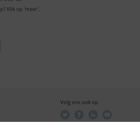
? Klik op 'meer'.
Volg ons ook op
e is onderdeel van GGD Flevoland