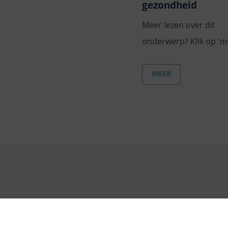
gezondheid
Meer lezen over dit
onderwerp? Klik op 'm
MEER
© 2026 JGZ Almere
Werken bij JGZ Almere