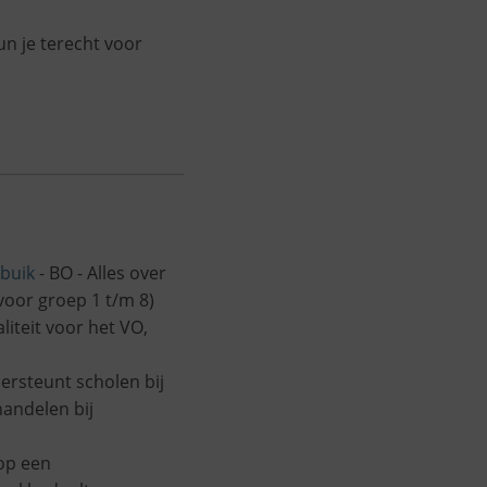
n je terecht voor
 buik
- BO - Alles over
(voor groep 1 t/m 8)
aliteit voor het VO,
ersteunt scholen bij
handelen bij
op een