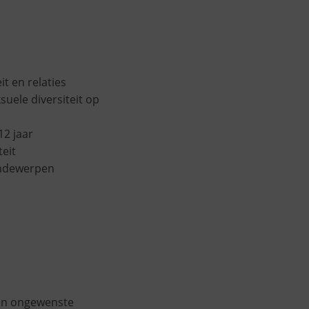
t en relaties
uele diversiteit op
12 jaar
teit
 ondewerpen
een ongewenste