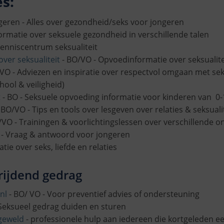
s:
geren - Alles over gezondheid/seks voor jongeren
ormatie over seksuele gezondheid in verschillende talen
enniscentrum seksualiteit
ver seksualiteit
- BO/VO - Opvoedinformatie over seksualitei
VO - Adviezen en inspiratie over respectvol omgaan met seks
hool & veiligheid)
t
- BO - Seksuele opvoeding informatie voor kinderen van 0-
 BO/VO - Tips en tools over lesgeven over relaties & seksuali
/VO - Trainingen & voorlichtingslessen over verschillende
 - Vraag & antwoord voor jongeren
tie over seks, liefde en relaties
rijdend gedrag
nl
- BO/ VO - Voor preventief advies of ondersteuning
Seksueel gedrag duiden en sturen
geweld
- professionele hulp aan iedereen die kortgeleden 