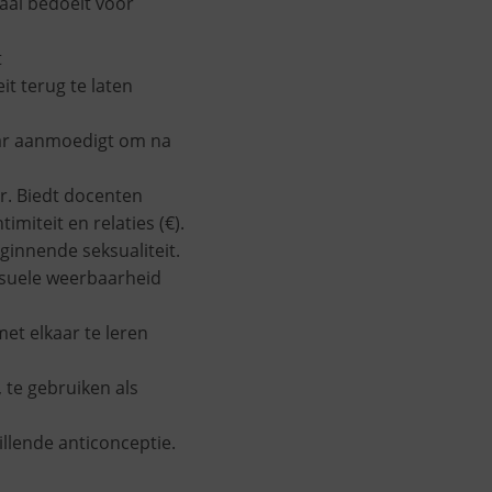
aal bedoelt voor
t
it terug te laten
jaar aanmoedigt om na
r. Biedt docenten
miteit en relaties (€).
eginnende seksualiteit.
ksuele weerbaarheid
t elkaar te leren
, te gebruiken als
illende anticonceptie.