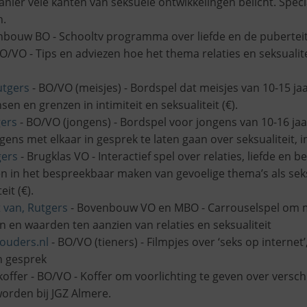
nier vele kanten van seksuele ontwikkelingen belicht. Speci
n.
nbouw BO - Schooltv programma over liefde en de pubertei
O/VO - Tips en adviezen hoe het thema relaties en seksualite
utgers
- BO/VO (meisjes) - Bordspel dat meisjes van 10-15 
en en grenzen in intimiteit en seksualiteit (€).
gers
- BO/VO (jongens) - Bordspel voor jongens van 10-16 jaa
ns met elkaar in gesprek te laten gaan over seksualiteit, inti
gers
- Brugklas VO - Interactief spel over relaties, liefde en b
n in het bespreekbaar maken van gevoelige thema’s als se
eit (€).
t van, Rutgers
- Bovenbouw VO en MBO - Carrouselspel om me
 en waarden ten aanzien van relaties en seksualiteit
 ouders.nl
- BO/VO (tieners) - Filmpjes over ‘seks op internet’
n gesprek
offer - BO/VO - Koffer om voorlichting te geven over versch
orden bij JGZ Almere.