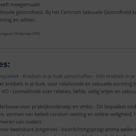
 heeft meegemaakt
ksuele gezondheid. Bij het Centrum Seksuele Gezondheid ku
ning en advies.
oortgezet Onderwijs (VO)
es:
lespakket
-
Kriebels in je buik aanschaffen
-
Info kriebels in je
ket kriebels in je buik, voor relationele en seksuele vorming 
- VO - Lesmethode over relaties, liefde, veilig vrijen en seksu
erbouw voor praktijkonderwijs en vmbo - Dit lespakket ond
n, vormen van beleid rondom sexting en online veiligheid, 
ormeren van ouders
(voor kwetsbare jongeren) - Voorlichtingsprogramma welke 