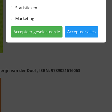
Statistieken
Marketing
Accepteer geselecteerde
Accepteer alles
erijn van der Doef , ISBN: 9789021616063