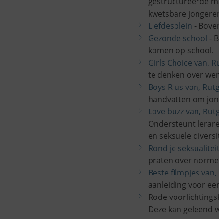
gestructureerde ma
kwetsbare jongere
Liefdesplein
- Bove
Gezonde school
- B
komen op school.
Girls Choice van, R
te denken over wens
Boys R us van, Rut
handvatten om jonge
Love buzz van, Rut
Ondersteunt lerare
en seksuele diversit
Rond je seksualitei
praten over normen
Beste filmpjes van,
aanleiding voor ee
Rode voorlichtingsk
Deze kan geleend w