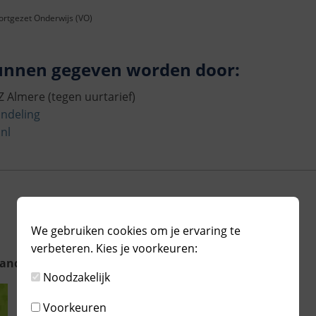
oortgezet Onderwijs (VO)
unnen gegeven worden door:
 Almere (tegen uurtarief)
andeling
nl
We gebruiken cookies om je ervaring te
verbeteren. Kies je voorkeuren:
 Sanderijn van der Doef , ISBN: 9789021669571
Noodzakelijk
Voorkeuren