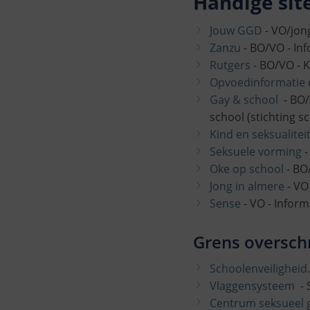
Handige site
Jouw GGD
- VO/jon
Zanzu
- BO/VO - Inf
Rutgers
- BO/VO - K
Opvoedinformatie o
Gay & school
- BO/
school (stichting sc
Kind en seksualitei
Seksuele vorming
-
Oke op school
- BO
Jong in almere
- VO
Sense
- VO - Informa
Grens oversch
Schoolenveiligheid.
Vlaggensysteem
- 
Centrum seksueel 