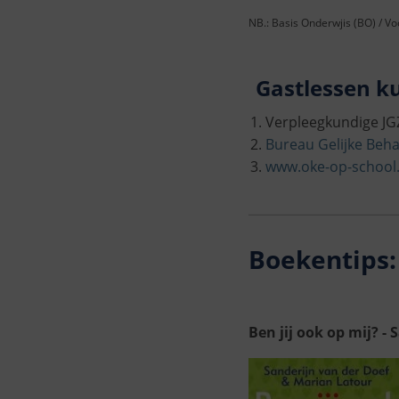
NB.: Basis Onderwjis (BO) / V
Gastlessen k
Verpleegkundige JGZ
Bureau Gelijke Beh
www.oke-op-school.
Boekentips:
Ben jij ook op mij? -