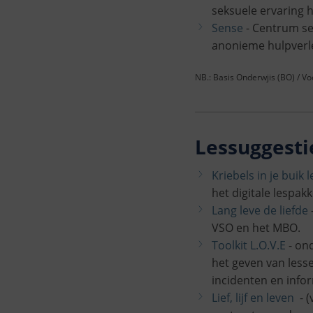
seksuele ervaring
Sense
- Centrum se
anonieme hulpverle
NB.: Basis Onderwjis (BO) / V
Lessuggesti
Kriebels in je buik 
het digitale lespak
Lang leve de liefde
VSO en het MBO.
Toolkit L.O.V.E
- ond
het geven van lesse
incidenten en inf
Lief, lijf en leven
- 