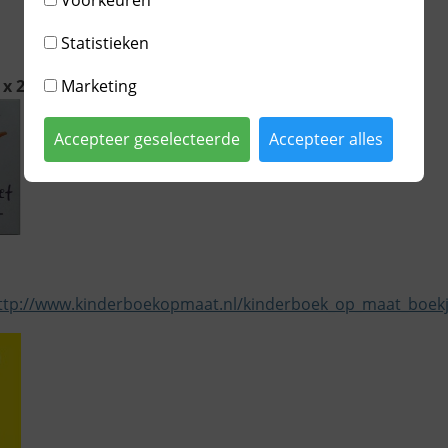
Statistieken
Marketing
 x 2 - Mettes Miranda, Schut Caroline
Accepteer geselecteerde
Accepteer alles
ttp://www.kinderboekopmaat.nl/kinderboek_op_maat_boekj