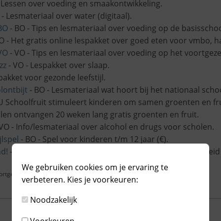
 Lessen over voeding en smaakontwikkeling.
 - Lesmateriaal over water (digitaal).
BO
- BO - Tips en lesmateriaal over voeding op de basisschoo
O - Het gratis online lespakket over goed eten voor vmbo, 
VO
- VO - Tips en lesmateriaal over voeding op het voortgeze
zz
- VO - Lespakket over slaap.
pakket voor gezonde leefstijl.
lontbijt
- BO - Lesmateriaal wat hoort bij het nationaal schoo
U Schoolfruit stimuleert kinderen om samen groenten en fru
n ontvangen 20 weken lang gratis groenten en fruit.
VO - Info/lesmateriaal over alcohol en drugs voor scholen.
jlspel
- BO - Spel voor kinderen t/m 12 jaar (€).
d!
- BO - Landelijke onderwijsproject over mondgezondheid
We gebruiken cookies om je ervaring te
oortgezet Onderwijs (VO)
verbeteren. Kies je voorkeuren:
Noodzakelijk
Voorkeuren