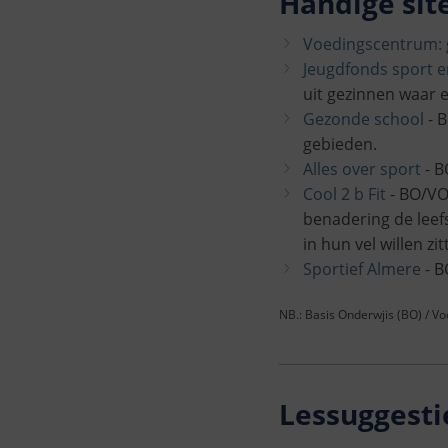
Handige site
Voedingscentrum: 
Jeugdfonds sport e
uit gezinnen waar er
Gezonde school
- B
gebieden.
Alles over sport
- B
Cool 2 b Fit
- BO/VO
benadering de leefs
in hun vel willen zit
Sportief Almere
- B
NB.: Basis Onderwjis (BO) / V
Lessuggesti