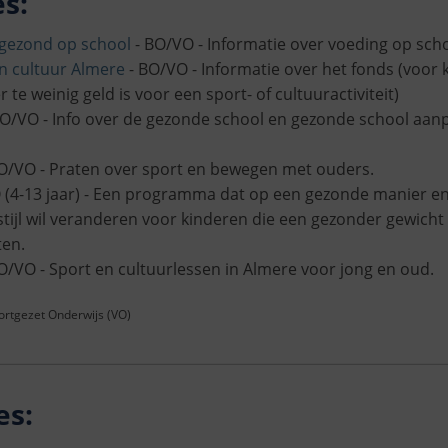
s:
gezond op school
- BO/VO - Informatie over voeding op scho
n cultuur Almere
- BO/VO - Informatie over het fonds (voor
 te weinig geld is voor een sport- of cultuuractiviteit)
O/VO - Info over de gezonde school en gezonde school aan
O/VO - Praten over sport en bewegen met ouders.
 (4-13 jaar) - Een programma dat op een gezonde manier en
tijl wil veranderen voor kinderen die een gezonder gewicht 
ten.
O/VO - Sport en cultuurlessen in Almere voor jong en oud.
oortgezet Onderwijs (VO)
es: