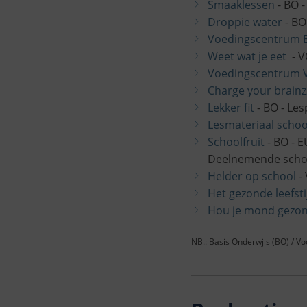
Smaaklessen
- BO -
Droppie water
- BO
Voedingscentrum 
Weet wat je eet
- V
Voedingscentrum 
Charge your brainz
Lekker fit
- BO - Les
Lesmateriaal schoo
Schoolfruit
- BO - E
Deelnemende schole
Helder op school
- 
Het gezonde leefsti
Hou je mond gezon
NB.: Basis Onderwjis (BO) / V