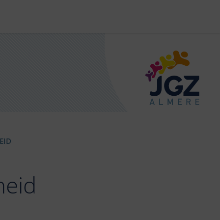
EID
heid