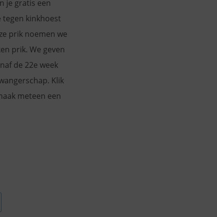
n je gratis een
e tegen kinkhoest
eze prik noemen we
en prik. We geven
anaf de 22e week
wangerschap. Klik
maak meteen een