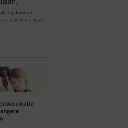
laar.
 Ook dan kunnen
pscursussen en extra
stvaccinatie
wangere
n