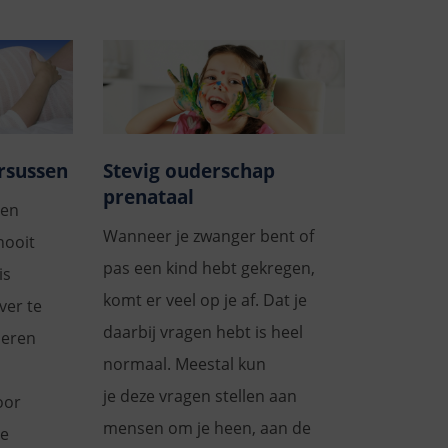
rsussen
Stevig ouderschap
prenataal
 en
Wanneer je zwanger bent of
nooit
pas een kind hebt gekregen,
is
komt er veel op je af. Dat je
ver te
daarbij vragen hebt is heel
seren
normaal. Meestal kun
je deze vragen stellen aan
oor
mensen om je heen, aan de
Je