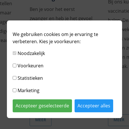
Bij ons ku
tellen
Ben je voor het eerst
vaccinati
 maar
zwanger en heb je het gevoel
halen. D
agen.
dat er veel op je afkomt? Een
de 22 wek
dige
We gebruiken cookies om je ervaring te
kindje verwachten kan
de prik v
reau
verbeteren. Kies je voorkeuren:
spannend zijn, zeker als er
van een z
Noodzakelijk
veel aan de hand is in jouw
door en 
leven. VoorZorg geeft je
Voorkeuren
afspraak.
ondersteuning tijdens de
Statistieken
zwangerschap en helpt je op
Marketing
weg in de opvoeding van je
kindje.
Accepteer geselecteerde
Accepteer alles
MEER
MEER