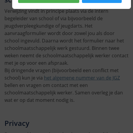
Verwijzing vindt in principe plaats via de intern
begeleider van school of via bijvoorbeeld de
jeugdverpleegkundige of jeugdarts. Het
aanvraagformulier wordt door zowel jou als door
school ingevuld. Daarna wordt het formulier naar het
schoolmaatschappelijk werk gestuurd. Binnen twee
weken neemt de schoolmaatschappelijk werker contact
met je op voor een afspraak.
Bij dringende vragen (bijvoorbeeld een conflict met
school) kun je via
het algemene nummer van de JGZ
bellen en vragen om contact met een
schoolmaatschappelijk werker. Samen overleg je dan
wat er op dat moment nodig is.
Privacy