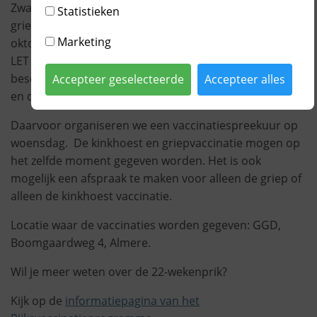
Zwangeren zonder medische indicatie mogen de
Statistieken
griepvaccinatie halen bij de JGZ als ze tussen 15
Marketing
oktober en 1 maart, 22 weken of langer zwanger zijn.
LET OP, de maternale griepvaccinatie is echt alleen
beschikbaar tussen 15 oktober en 1 maart, daarvoor
Accepteer geselecteerde
Accepteer alles
en daarna kunnen wij deze vaccinatie niet toedienen!
Daarvoor organiseren we een vaccinatiespreekuur op
woensdag. De kinkhoest en griepvaccinatie mogen op
het zelfde moment gegeven worden. Het is ook
mogelijk een afspraak te maken voor alleen de griep of
alleen de kinkhoest vaccinatie.
Locatie waar de vaccinaties worden gegeven: GGD,
Boomgaardweg 4, Almere.
Wil je meer weten over de 22-wekenprik?
Kijk op de
informatiepagina van het