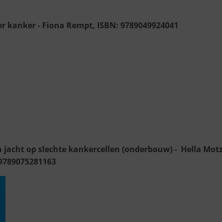
r kanker - Fiona Rempt, ISBN: 9789049924041
 jacht op slechte kankercellen (onderbouw) - Hella Motz
 9789075281163