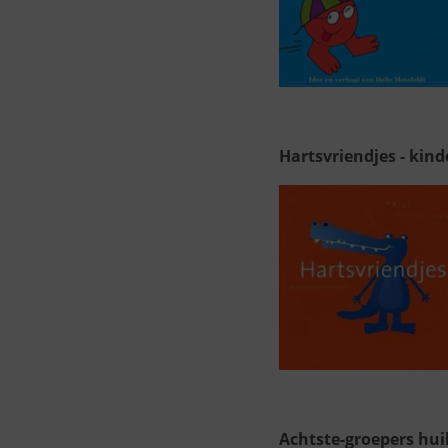
Hartsvriendjes - kin
Achtste-groepers hui