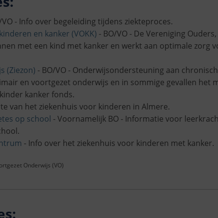
s:
VO - Info over begeleiding tijdens ziekteproces.
kinderen en kanker (VOKK)
- BO/VO - De Vereniging Ouders,
nnen met een kind met kanker en werkt aan optimale zorg vo
js (Ziezon)
- BO/VO - Onderwijsondersteuning aan chronisch 
primair en voortgezet onderwijs en in sommige gevallen het 
 kinder kanker fonds.
ite van het ziekenhuis voor kinderen in Almere.
etes op school
- Voornamelijk BO - Informatie voor leerkrac
chool.
entrum
- Info over het ziekenhuis voor kinderen met kanker.
oortgezet Onderwijs (VO)
es: