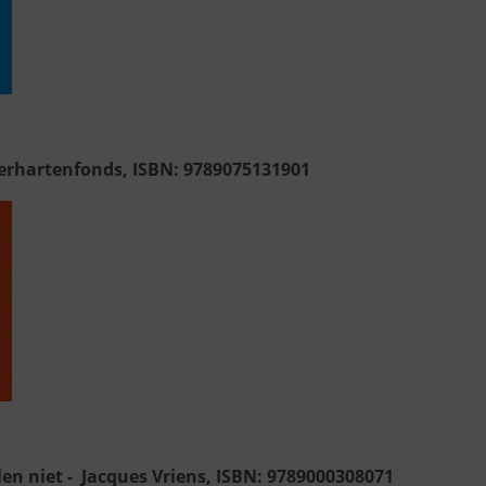
derhartenfonds, ISBN: 9789075131901
len niet - Jacques Vriens, ISBN: 9789000308071