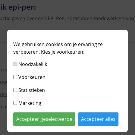
ik epi-pen:
ructie geven over een EPI-Pen, soms doen medewerkers van d
We gebruiken cookies om je ervaring te
verbeteren. Kies je voorkeuren:
Noodzakelijk
 (ouders, leerkrachten en hulpverleners);
Voorkeuren
bouw);
Statistieken
nderen tussen 6-12 jaar);
Marketing
n niet
Accepteer geselecteerde
Accepteer alles