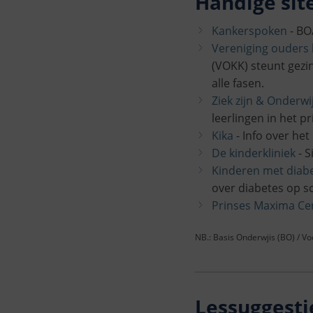
Handige site
Kankerspoken
- BO/
Vereniging ouders 
(VOKK) steunt gezi
alle fasen.
Ziek zijn & Onderwi
leerlingen in het 
Kika
- Info over het
De kinderkliniek
- S
Kinderen met diab
over diabetes op s
Prinses Maxima C
NB.: Basis Onderwjis (BO) / V
Lessuggesti