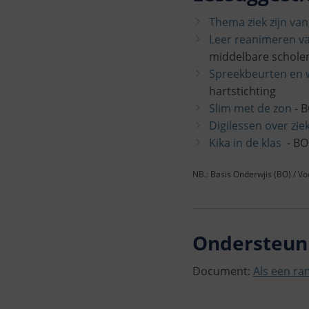
Thema ziek zijn van
Leer reanimeren va
middelbare scholen
Spreekbeurten en w
hartstichting
Slim met de zon
- B
Digilessen over ziek
Kika in de klas
- BO 
NB.: Basis Onderwjis (BO) / V
Ondersteuni
Document:
Als een ra