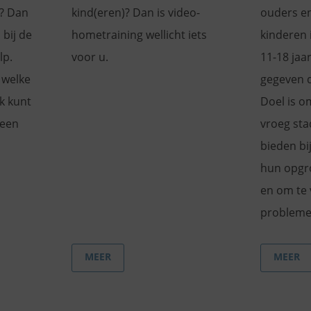
g? Dan
kind(eren)? Dan is video-
ouders en
bij de
hometraining wellicht iets
kinderen i
lp.
voor u.
11-18 jaa
 welke
gegeven 
k kunt
Doel is o
 een
vroeg sta
bieden bi
hun opgr
en om te
probleme
MEER
MEER