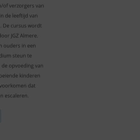
/of verzorgers van
n de leeftijd van
r. De cursus wordt
door JGZ Almere.
m ouders in een
dium steun te
j de opvoeding van
oeiende kinderen
 voorkomen dat
n escaleren.