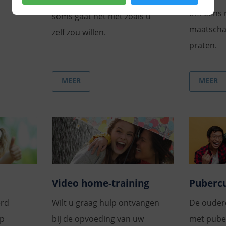
Hoe goed u het ook bedoelt,
om eens 
soms gaat het niet zoals u
maatschap
zelf zou willen.
praten.
MEER
MEER
Video home-training
Puberc
erd
Wilt u graag hulp ontvangen
De ouder
lp
bij de opvoeding van uw
met puber