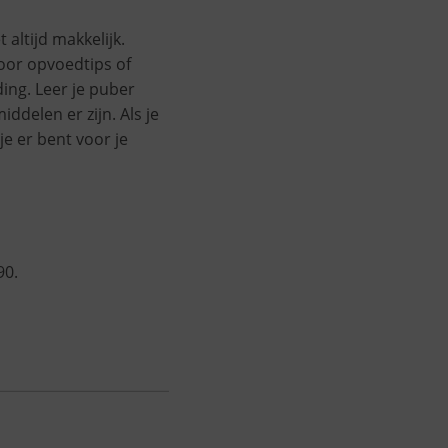
altijd makkelijk.
 voor opvoedtips of
ing. Leer je puber
ddelen er zijn. Als je
je er bent voor je
90.