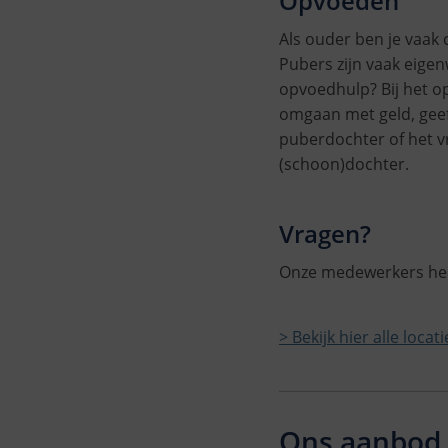
Opvoeden
Als ouder ben je vaak 
Pubers zijn vaak eigenw
opvoedhulp? Bij het o
omgaan met geld, geef 
puberdochter of het vr
(schoon)dochter.
Vragen?
Onze medewerkers help
> Bekijk hier alle locat
Ons aanbod